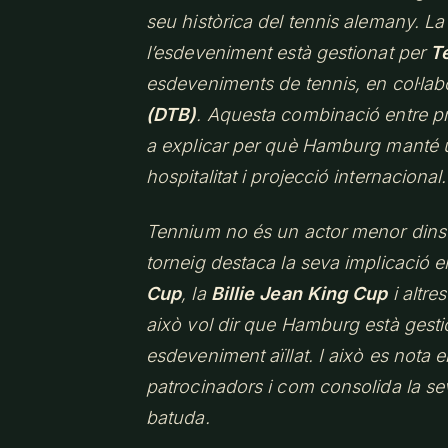
seu històrica del tennis alemany. La 
l’esdeveniment està gestionat per
T
esdeveniments de tennis, en col·la
(DTB)
. Aquesta combinació entre pr
a explicar per què Hamburg manté u
hospitalitat i projecció internacional.
Tennium no és un actor menor dins 
torneig destaca la seva implicació 
Cup
, la
Billie Jean King Cup
i altre
això vol dir que Hamburg està gest
esdeveniment aïllat. I això es nota
patrocinadors i com consolida la se
batuda.