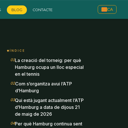
CA
S
BLOG
CONTACTE
ÍNDICE
01
.
La creació del torneig: per què
Hamburg ocupa un lloc especial
en el tennis
02
.
Com s’organitza avui l’ATP
d’Hamburg
03
.
Qui està jugant actualment l’ATP
d’Hamburg a data de dijous 21
de maig de 2026
04
.
Per què Hamburg continua sent