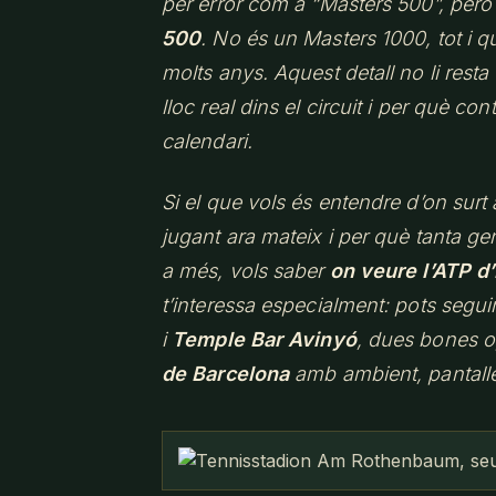
per error com a “Masters 500”, però
500
. No és un Masters 1000, tot i q
molts anys. Aquest detall no li resta 
lloc real dins el circuit i per què c
calendari.
Si el que vols és entendre d’on surt 
jugant ara mateix i per què tanta gen
a més, vols saber
on veure l’ATP d
t’interessa especialment: pots seguir
i
Temple Bar Avinyó
, dues bones 
de Barcelona
amb ambient, pantalle