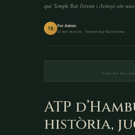
què Temple Bar Ferran i Avinyó són una g
Por Admin
TB
12 min lectura
· Temple Bar Barcelona
Temple Bar Barcelona 
ATP d’Hamb
història, j