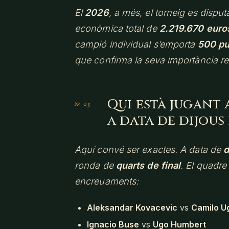
El
2026
, a més, el torneig es disput
econòmica total de
2.219.670 euro
campió individual s’emporta
500 pu
que confirma la seva importància real
Qui està jugant
a data de dijous 
Aquí convé ser exactes. A data de
d
ronda de
quarts de final
. El quadre 
encreuaments:
Aleksandar Kovacevic
vs
Camilo Ug
Ignacio Buse
vs
Ugo Humbert