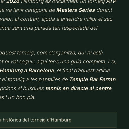
 el
2026
Hamburg és oficialment un torneig
ATP
ue va tenir categoria de
Masters Series
durant
valor; al contrari, ajuda a entendre millor el seu
ontinua sent una parada tan respectada del
aquest torneig, com s’organitza, qui hi està
t el vol seguir, aquí tens una guia completa. I si,
’Hamburg a Barcelona
, el final d’aquest article
 el torneig a les pantalles de
Temple Bar Ferran
opcions si busques
tennis en directe al centre
s i un bon pla.