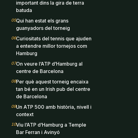
important dins la gira de terra
batuda
05
.
Qui han estat els grans
guanyadors del torneig
06
.
Curiositats del tennis que ajuden
a entendre millor tornejos com
Hamburg
07
.
On veure l’ATP d’Hamburg al
centre de Barcelona
08
.
Per què aquest torneig encaixa
tan bé en un Irish pub del centre
de Barcelona
09
.
Un ATP 500 amb història, nivell i
context
10
.
Viu l’ATP d’Hamburg a Temple
Bar Ferran i Avinyó