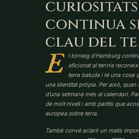
curiositats
continua s
clau del t
E
l torneig d’Hamburg contin
aficionat al tennis reconeix
terra batuda i té una cosa
una identitat pròpia. Per això, quan a
d’una setmana més al calendari. Pa
de molt nivell i amb partits que aco
europea sobre terra.
També convé aclarir un matís impor