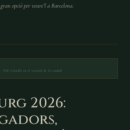
ran opció per veure’l a Barcelona.
· Pub irlandés en el corazón de la ciudad
urg 2026:
ugadors,