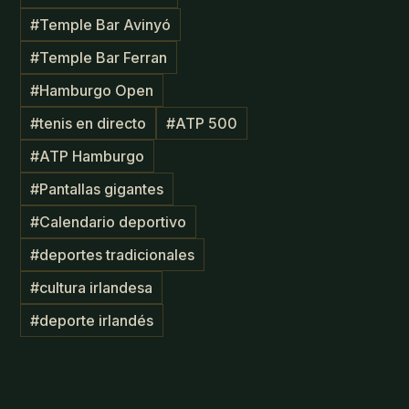
#
Temple Bar Avinyó
#
Temple Bar Ferran
#
Hamburgo Open
#
tenis en directo
#
ATP 500
#
ATP Hamburgo
#
Pantallas gigantes
#
Calendario deportivo
#
deportes tradicionales
#
cultura irlandesa
#
deporte irlandés