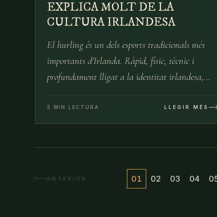
EXPLICA MOLT DE LA
CULTURA IRLANDESA
El hurling és un dels esports tradicionals més
importants d'Irlanda. Ràpid, físic, tècnic i
profundament lligat a la identitat irlandesa,
aquest joc combina història, comunitat i passió
esportiva.
5 MIN LECTURA
LLEGIR MÉS
01
02
03
04
0
ANTERIOR