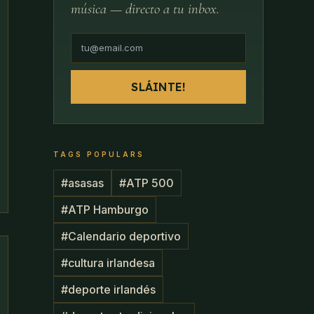
música — directo a tu inbox.
SLÁINTE!
TAGS POPULARS
#
asasas
#
ATP 500
#
ATP Hamburgo
#
Calendario deportivo
#
cultura irlandesa
#
deporte irlandés