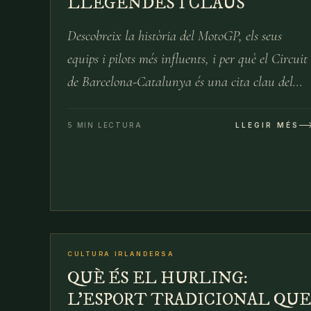
LLEGENDES I CLAUS
Descobreix la història del MotoGP, els seus
equips i pilots més influents, i per què el Circuit
de Barcelona-Catalunya és una cita clau del
campionat.
5 MIN LECTURA
LLEGIR MÉS
№
CULTURA IRLANDERSA
23 D’ABR
QUÈ ÉS EL HURLING:
L'ESPORT TRADICIONAL QUE