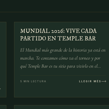
03
№
04
MUNDIAL 2026: VIVE CADA
03 DE JUL
PARTIDO EN TEMPLE BAR
El Mundial más grande de la historia ya está en
marcha. Te contamos cómo va el torneo y por
qué Temple Bar es tu sitio para vivirlo en el
centro de Barcelona.
5 MIN LECTURA
LLEGIR MÉS
05
№
06