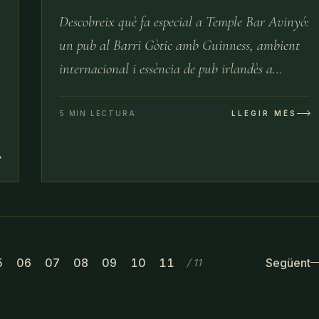
Descobreix què fa especial a Temple Bar Avinyó:
un pub al Barri Gòtic amb Guinness, ambient
internacional i essència de pub irlandès a
Barcelona.
5 MIN LECTURA
LLEGIR MÉS
5
06
07
08
09
10
11
Següent
/
11