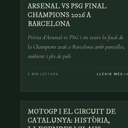
ARSENAL VS PSG FINAL
29 DE MAIG
CHAMPIONS 2026 A
BARCELONA
Prèvia d’Arsenal vs PSG i on veure la final de
la Champions 2026 a Barcelona amb pantalles,
ambient i pla de pub.
5 MIN LECTURA
LLEGIR MÉS
№
MOTOGP I EL CIRCUIT DE
14 DE MAIG
CATALUNYA: HISTÒRIA,