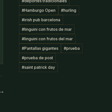
#
deportes tradicionales
#
Hamburgo Open
#
hurling
#
irish pub barcelona
#
linguini con frutos de mar
#
linguini con frutos del mar
#
Pantallas gigantes
#
prueba
#
prueba de post
#
saint patrick day