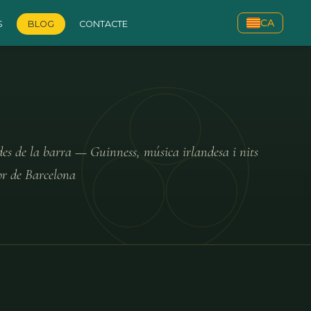
CA
S
BLOG
CONTACTE
es de la barra — Guinness, música irlandesa i nits
or de Barcelona