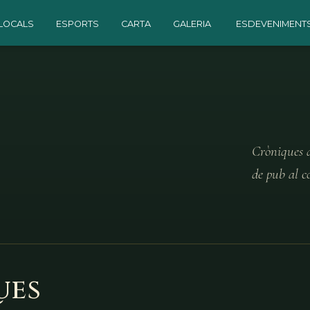
LOCALS
ESPORTS
CARTA
GALERIA
ESDEVENIMENT
Cròniques d
de pub al c
ues