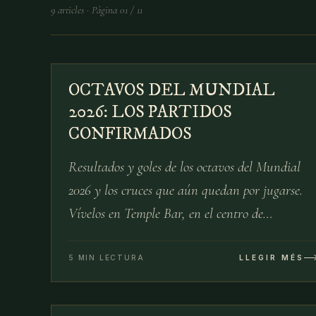
9
articles
·
Pàgina
01
/
11
№
OCTAVOS DEL MUNDIAL
03 DE JUL
2026: LOS PARTIDOS
CONFIRMADOS
Resultados y goles de los octavos del Mundial
2026 y los cruces que aún quedan por jugarse.
Vívelos en Temple Bar, en el centro de
Barcelona.
5 MIN LECTURA
LLEGIR MÉS
№