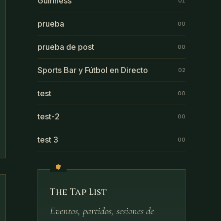
Guinness
01
prueba
00
prueba de post
00
Sports Bar y Fútbol en Directo
02
test
00
test-2
00
test 3
00
The Tap List
Eventos, partidos, sesiones de