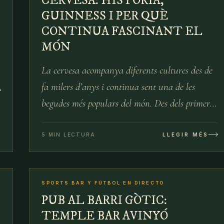
CERVESA: HISTÒRIA,
GUINNESS I PER QUÈ
CONTINUA FASCINANT EL
MÓN
La cervesa acompanya diferents cultures des de
fa milers d’anys i continua sent una de les
begudes més populars del món. Des dels primers
fermentats de la història fins a la
transcendència de la cervesa Guinness, la seva
5 MIN LECTURA
LLEGIR MÉS
trajectòria està plena de curiositats, evolució i
09
№
10
rituals que encara avui continuen vius a cada
pinta.
SPORTS BAR Y FÚTBOL EN DIRECTO
15 D’ABR
PUB AL BARRI GÒTIC:
TEMPLE BAR AVINYÓ