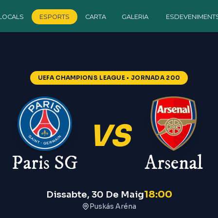
LOCALS
ESPORTS
CARTA
GALERIA
ESDEVENIMENT
UEFA CHAMPIONS LEAGUE
• JORNADA 200
VS
Paris SG
Arsenal
18:00
Dissabte, 30 De Maig
Puskás Aréna