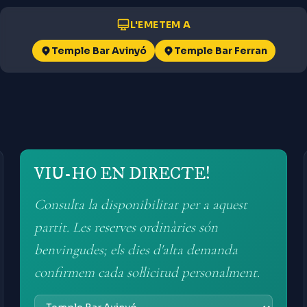
L'EMETEM A
Temple Bar Avinyó
Temple Bar Ferran
VIU-HO EN DIRECTE!
Consulta la disponibilitat per a aquest
partit. Les reserves ordinàries són
benvingudes; els dies d'alta demanda
confirmem cada sol·licitud personalment.