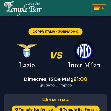
CA
COPPA ITALIA
• JORNADA 0
VS
Lazio
Inter Milan
21:00
Dimecres, 13 De Maig
Stadio Olimpico
L'EMETEM A
Temple Bar Avinyó
Temple Bar Ferran