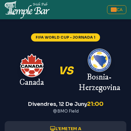
CA
FIFA WORLD CUP
• JORNADA 1
VS
Bosnia-
Canada
Herzegovina
21:00
Divendres, 12 De Juny
BMO Field
L'EMETEM A