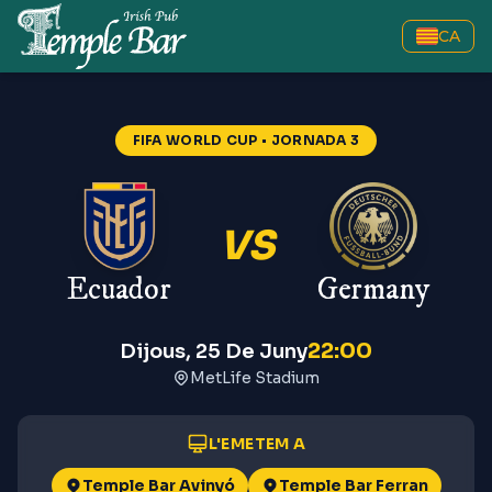
CA
FIFA WORLD CUP
• JORNADA 3
VS
Ecuador
Germany
22:00
Dijous, 25 De Juny
MetLife Stadium
L'EMETEM A
Temple Bar Avinyó
Temple Bar Ferran