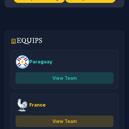
EQUIPS
Paraguay
View Team
France
View Team