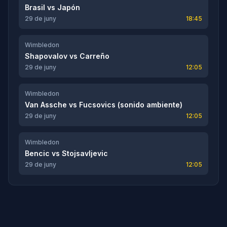
Brasil
vs
Japón
29 de juny
18:45
Wimbledon
Shapovalov
vs
Carreño
29 de juny
12:05
Wimbledon
Van Assche
vs
Fucsovics (sonido ambiente)
29 de juny
12:05
Wimbledon
Bencic
vs
Stojsavljevic
29 de juny
12:05