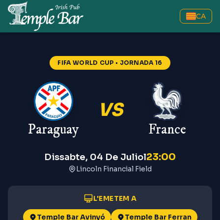
CA
FIFA WORLD CUP
• JORNADA 16
VS
Paraguay
France
23:00
Dissabte, 04 De Juliol
Lincoln Financial Field
L'EMETEM A
Temple Bar Avinyó
Temple Bar Ferran