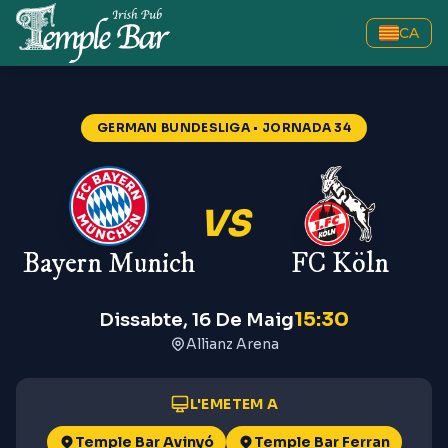
CA
GERMAN BUNDESLIGA
• JORNADA 34
VS
Bayern Munich
FC Köln
15:30
Dissabte, 16 De Maig
Allianz Arena
L'EMETEM A
Temple Bar Avinyó
Temple Bar Ferran