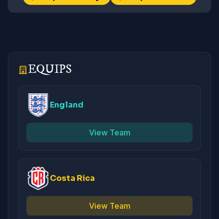
EQUIPS
England
View Team
Costa Rica
View Team