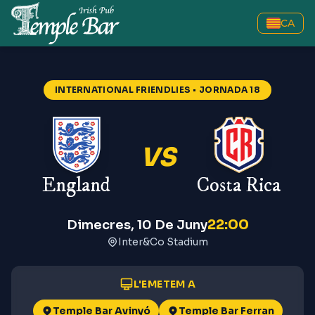
CA
INTERNATIONAL FRIENDLIES
• JORNADA 18
VS
England
Costa Rica
22:00
Dimecres, 10 De Juny
Inter&Co Stadium
L'EMETEM A
Temple Bar Avinyó
Temple Bar Ferran