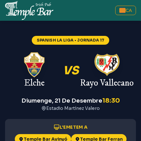
CA
SPANISH LA LIGA
• JORNADA 17
VS
Elche
Rayo Vallecano
18:30
Diumenge, 21 De Desembre
Estadio Martínez Valero
L'EMETEM A
Temple Bar Avinyó
Temple Bar Ferran