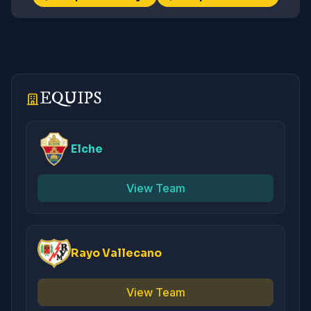
EQUIPS
Elche
View Team
Rayo Vallecano
View Team