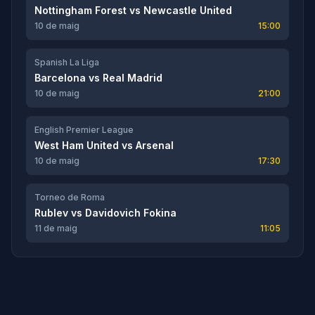
Nottingham Forest
vs
Newcastle United
10 de maig
15:00
Spanish La Liga
Barcelona
vs
Real Madrid
10 de maig
21:00
English Premier League
West Ham United
vs
Arsenal
10 de maig
17:30
Torneo de Roma
Rublev
vs
Davidovich Fokina
11 de maig
11:05