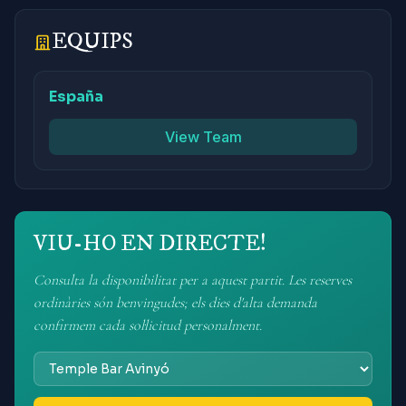
EQUIPS
España
View Team
VIU-HO EN DIRECTE!
Consulta la disponibilitat per a aquest partit. Les reserves
ordinàries són benvingudes; els dies d'alta demanda
confirmem cada sol·licitud personalment.