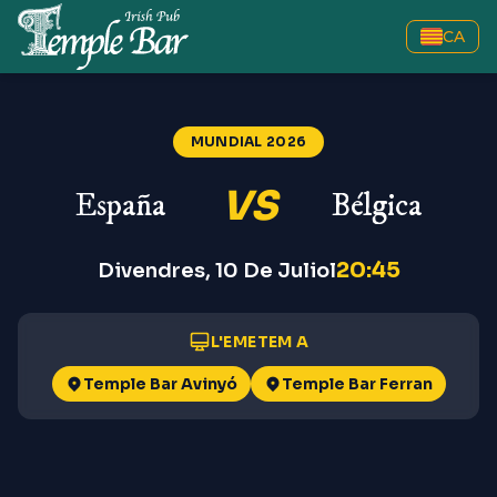
CA
España vs Bélgica
—
Mundial 20
MUNDIAL 2026
VS
España
Bélgica
20:45
Divendres, 10 De Juliol
L'EMETEM A
Temple Bar Avinyó
Temple Bar Ferran