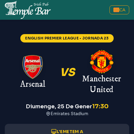
CA
ENGLISH PREMIER LEAGUE
• JORNADA 23
VS
Manchester
Arsenal
United
17:30
Diumenge, 25 De Gener
Emirates Stadium
L'EMETEM A