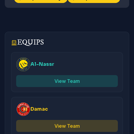
EQUIPS
Al-Nassr
View Team
Damac
View Team