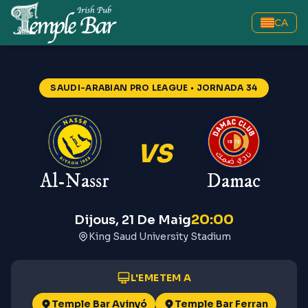
CA
Al-Nassr vs Damac
—
Saudi-Arab
SAUDI-ARABIAN PRO LEAGUE
• JORNADA 34
VS
Al-Nassr
Damac
20:00
Dijous, 21 De Maig
King Saud University Stadium
L'EMETEM A
Temple Bar Avinyó
Temple Bar Ferran