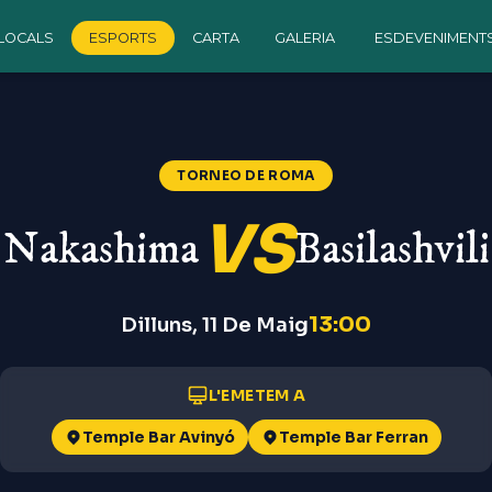
LOCALS
ESPORTS
CARTA
GALERIA
ESDEVENIMENT
TORNEO DE ROMA
VS
Nakashima
Basilashvili
13:00
Dilluns, 11 De Maig
L'EMETEM A
Temple Bar Avinyó
Temple Bar Ferran