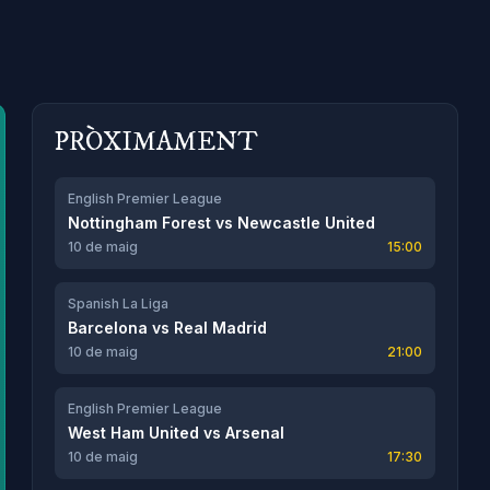
PRÒXIMAMENT
English Premier League
Nottingham Forest
vs
Newcastle United
10 de maig
15:00
Spanish La Liga
Barcelona
vs
Real Madrid
10 de maig
21:00
English Premier League
West Ham United
vs
Arsenal
10 de maig
17:30