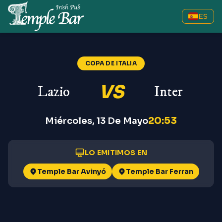
ES
Lazio vs Inter
—
Copa de Italia
COPA DE ITALIA
VS
Lazio
Inter
20:53
Miércoles, 13 De Mayo
LO EMITIMOS EN
Temple Bar Avinyó
Temple Bar Ferran