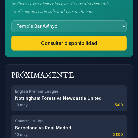
ordinarias son bienvenidas; en días de alta demanda
confirmamos cada solicitud personalmente.
Consultar disponibilidad
PRÓXIMAMENTE
English Premier League
Nottingham Forest
vs
Newcastle United
10 may.
15:00
Spanish La Liga
Barcelona
vs
Real Madrid
10 may.
21:00