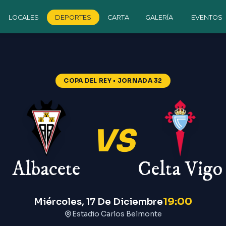
LOCALES
DEPORTES
CARTA
GALERÍA
EVENTOS
COPA DEL REY
• JORNADA 32
VS
Albacete
Celta Vigo
19:00
Miércoles, 17 De Diciembre
Estadio Carlos Belmonte