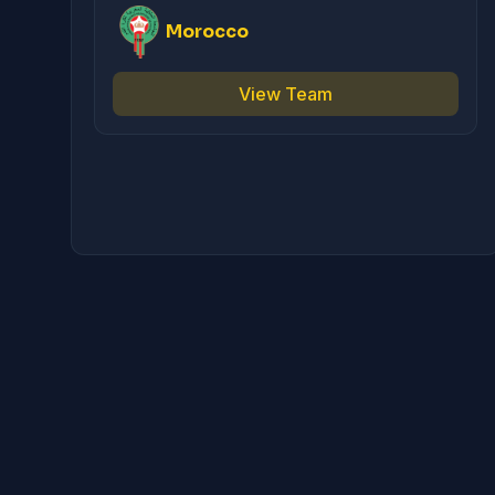
Morocco
View Team