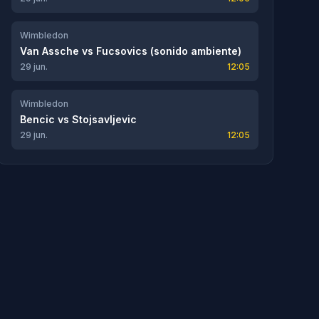
Wimbledon
Van Assche
vs
Fucsovics (sonido ambiente)
29 jun.
12:05
Wimbledon
Bencic
vs
Stojsavljevic
29 jun.
12:05