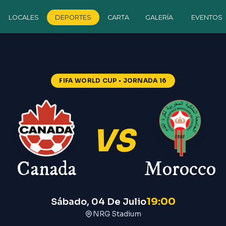
LOCALES
DEPORTES
CARTA
GALERÍA
EVENTOS
FIFA WORLD CUP
• JORNADA 16
VS
Canada
Morocco
19:00
Sábado, 04 De Julio
NRG Stadium