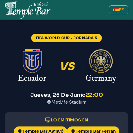
ES
Ecuador vs Germany
—
FIFA Wo
FIFA WORLD CUP
• JORNADA 3
VS
Ecuador
Germany
22:00
Jueves, 25 De Junio
MetLife Stadium
LO EMITIMOS EN
Temple Bar Avinyó
Temple Bar Ferran