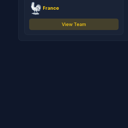
France
View Team