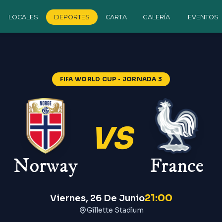
LOCALES
DEPORTES
CARTA
GALERÍA
EVENTOS
FIFA WORLD CUP
• JORNADA 3
VS
Norway
France
21:00
Viernes, 26 De Junio
Gillette Stadium