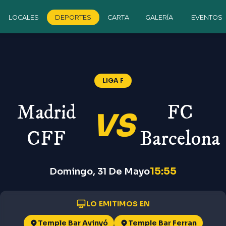
LOCALES
DEPORTES
CARTA
GALERÍA
EVENTOS
Barcelona
—
Liga F
LIGA F
Madrid
FC
VS
CFF
Barcelona
15:55
Domingo, 31 De Mayo
LO EMITIMOS EN
Temple Bar Avinyó
Temple Bar Ferran