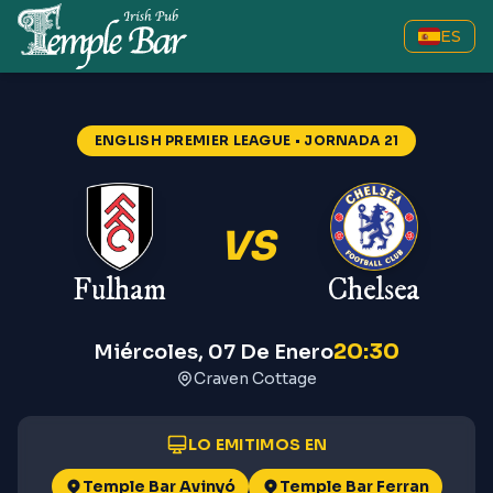
ES
ENGLISH PREMIER LEAGUE
• JORNADA 21
VS
Fulham
Chelsea
20:30
Miércoles, 07 De Enero
Craven Cottage
LO EMITIMOS EN
Temple Bar Avinyó
Temple Bar Ferran