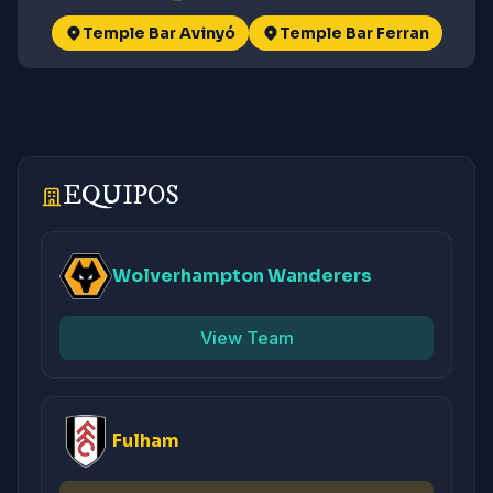
Temple Bar Avinyó
Temple Bar Ferran
EQUIPOS
Wolverhampton Wanderers
View Team
Fulham