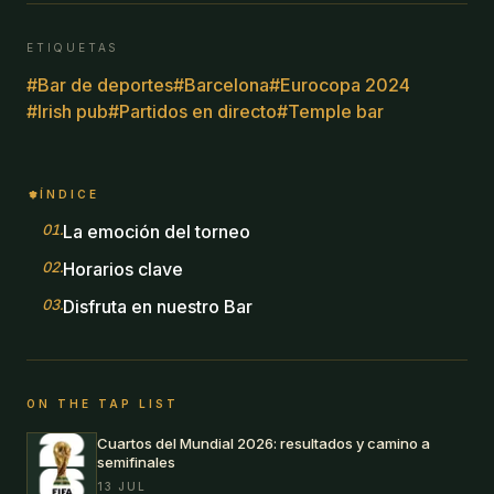
ETIQUETAS
#
Bar de deportes
#
Barcelona
#
Eurocopa 2024
#
Irish pub
#
Partidos en directo
#
Temple bar
ÍNDICE
01
.
La emoción del torneo
02
.
Horarios clave
03
.
Disfruta en nuestro Bar
ON THE TAP LIST
Cuartos del Mundial 2026: resultados y camino a
semifinales
13 JUL