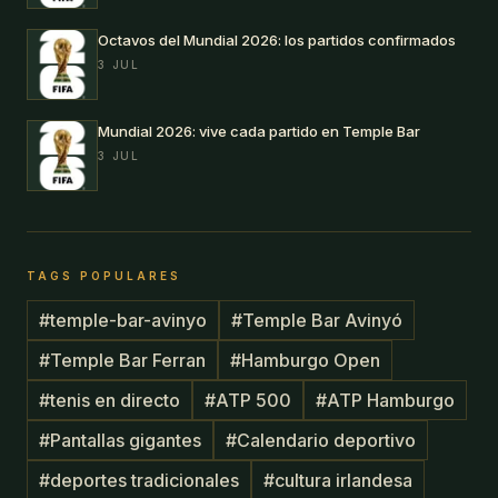
Octavos del Mundial 2026: los partidos confirmados
3 JUL
Mundial 2026: vive cada partido en Temple Bar
3 JUL
TAGS POPULARES
#
temple-bar-avinyo
#
Temple Bar Avinyó
#
Temple Bar Ferran
#
Hamburgo Open
#
tenis en directo
#
ATP 500
#
ATP Hamburgo
#
Pantallas gigantes
#
Calendario deportivo
#
deportes tradicionales
#
cultura irlandesa