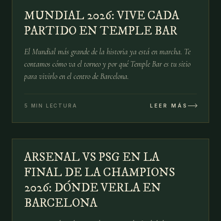
MUNDIAL 2026: VIVE CADA
03 JUL
PARTIDO EN TEMPLE BAR
El Mundial más grande de la historia ya está en marcha. Te
contamos cómo va el torneo y por qué Temple Bar es tu sitio
para vivirlo en el centro de Barcelona.
5 MIN LECTURA
LEER MÁS
№
05
ARSENAL VS PSG EN LA
29 MAY
FINAL DE LA CHAMPIONS
2026: DÓNDE VERLA EN
BARCELONA