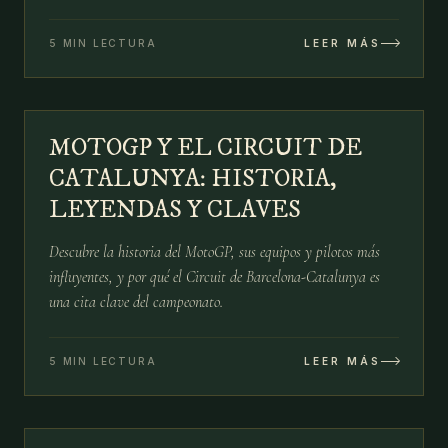
5 MIN LECTURA
LEER MÁS
№
07
MOTOGP Y EL CIRCUIT DE
14 MAY
CATALUNYA: HISTORIA,
LEYENDAS Y CLAVES
Descubre la historia del MotoGP, sus equipos y pilotos más
influyentes, y por qué el Circuit de Barcelona-Catalunya es
una cita clave del campeonato.
5 MIN LECTURA
LEER MÁS
№
08