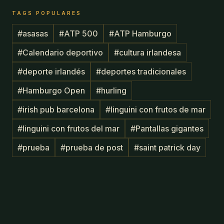
TAGS POPULARES
#
asasas
#
ATP 500
#
ATP Hamburgo
#
Calendario deportivo
#
cultura irlandesa
#
deporte irlandés
#
deportes tradicionales
#
Hamburgo Open
#
hurling
#
irish pub barcelona
#
linguini con frutos de mar
#
linguini con frutos del mar
#
Pantallas gigantes
#
prueba
#
prueba de post
#
saint patrick day