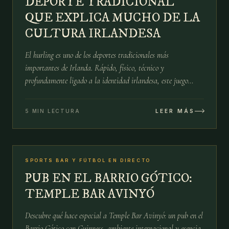
DEPORTE TRADICIONAL
QUE EXPLICA MUCHO DE LA
CULTURA IRLANDESA
El hurling es uno de los deportes tradicionales más
importantes de Irlanda. Rápido, físico, técnico y
profundamente ligado a la identidad irlandesa, este juego
combina historia, comunidad y pasión deportiva.
5 MIN LECTURA
LEER MÁS
№
10
SPORTS BAR Y FÚTBOL EN DIRECTO
15 ABR
PUB EN EL BARRIO GÓTICO:
TEMPLE BAR AVINYÓ
Descubre qué hace especial a Temple Bar Avinyó: un pub en el
Barrio Gótico con Guinness, ambiente internacional y esencia