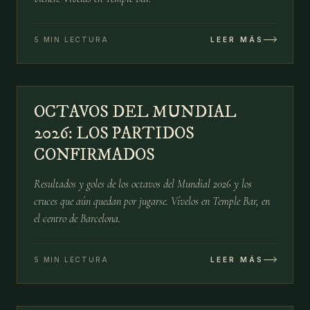
5 MIN LECTURA
LEER MÁS
№
03
OCTAVOS DEL MUNDIAL
03 JUL
2026: LOS PARTIDOS
CONFIRMADOS
Resultados y goles de los octavos del Mundial 2026 y los
cruces que aún quedan por jugarse. Vívelos en Temple Bar, en
el centro de Barcelona.
5 MIN LECTURA
LEER MÁS
№
04