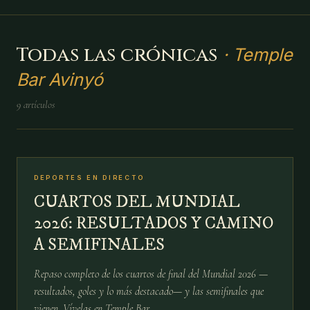
Todas las crónicas
·
Temple
Bar Avinyó
9
artículos
№
02
DEPORTES EN DIRECTO
13 JUL
CUARTOS DEL MUNDIAL
2026: RESULTADOS Y CAMINO
A SEMIFINALES
Repaso completo de los cuartos de final del Mundial 2026 —
resultados, goles y lo más destacado— y las semifinales que
vienen. Vívelas en Temple Bar.