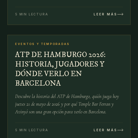
y pantallas.
5 MIN LECTURA
LEER MÁS
№
06
EVENTOS Y TEMPORADAS
21 MAY
ATP DE HAMBURGO 2026:
HISTORIA, JUGADORES Y
DÓNDE VERLO EN
BARCELONA
Descubre la historia del ATP de Hamburgo, quién juega hoy
jueves 21 de mayo de 2026 y por qué Temple Bar Ferran y
Avinyó son una gran opción para verlo en Barcelona.
5 MIN LECTURA
LEER MÁS