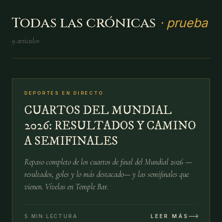
Todas las crónicas
·
prueba
9
artículos
№
02
DEPORTES EN DIRECTO
13 JUL
CUARTOS DEL MUNDIAL
2026: RESULTADOS Y CAMINO
A SEMIFINALES
Repaso completo de los cuartos de final del Mundial 2026 —
resultados, goles y lo más destacado— y las semifinales que
vienen. Vívelas en Temple Bar.
5 MIN LECTURA
LEER MÁS