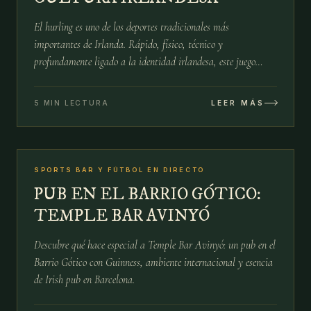
El hurling es uno de los deportes tradicionales más
importantes de Irlanda. Rápido, físico, técnico y
profundamente ligado a la identidad irlandesa, este juego
combina historia, comunidad y pasión deportiva.
5 MIN LECTURA
LEER MÁS
№
10
SPORTS BAR Y FÚTBOL EN DIRECTO
15 ABR
PUB EN EL BARRIO GÓTICO:
TEMPLE BAR AVINYÓ
Descubre qué hace especial a Temple Bar Avinyó: un pub en el
Barrio Gótico con Guinness, ambiente internacional y esencia
de Irish pub en Barcelona.