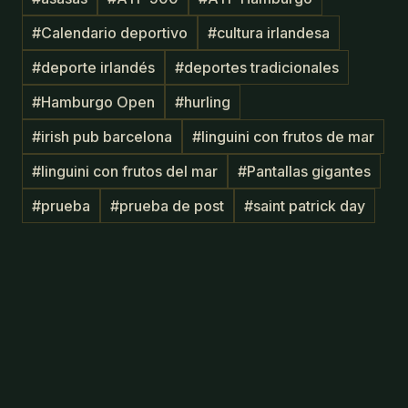
#
Calendario deportivo
#
cultura irlandesa
#
deporte irlandés
#
deportes tradicionales
#
Hamburgo Open
#
hurling
#
irish pub barcelona
#
linguini con frutos de mar
#
linguini con frutos del mar
#
Pantallas gigantes
#
prueba
#
prueba de post
#
saint patrick day