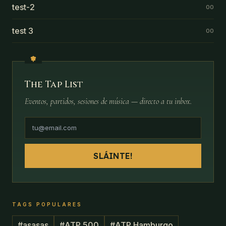
test-2
00
test 3
00
The Tap List
Eventos, partidos, sesiones de música — directo a tu inbox.
SLÁINTE!
TAGS POPULARES
#
asasas
#
ATP 500
#
ATP Hamburgo