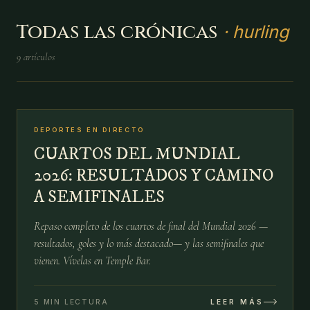
Todas las crónicas
·
hurling
9
artículos
№
02
DEPORTES EN DIRECTO
13 JUL
CUARTOS DEL MUNDIAL
2026: RESULTADOS Y CAMINO
A SEMIFINALES
Repaso completo de los cuartos de final del Mundial 2026 —
resultados, goles y lo más destacado— y las semifinales que
vienen. Vívelas en Temple Bar.
5 MIN LECTURA
LEER MÁS