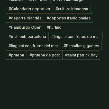
#
Calendario deportivo
#
cultura irlandesa
#
deporte irlandés
#
deportes tradicionales
#
Hamburgo Open
#
hurling
#
irish pub barcelona
#
linguini con frutos de mar
#
linguini con frutos del mar
#
Pantallas gigantes
#
prueba
#
prueba de post
#
saint patrick day