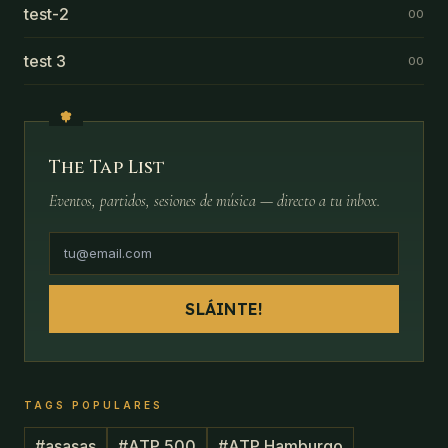
test-2
00
test 3
00
The Tap List
Eventos, partidos, sesiones de música — directo a tu inbox.
SLÁINTE!
TAGS POPULARES
#
asasas
#
ATP 500
#
ATP Hamburgo