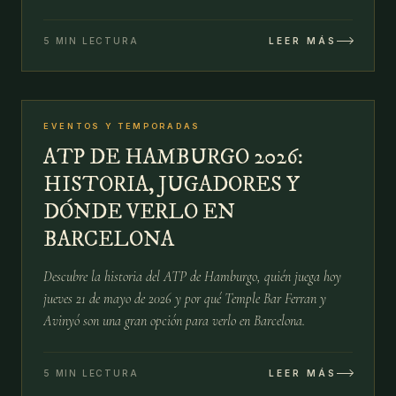
y pantallas.
5 MIN LECTURA
LEER MÁS
№
06
EVENTOS Y TEMPORADAS
21 MAY
ATP DE HAMBURGO 2026:
HISTORIA, JUGADORES Y
DÓNDE VERLO EN
BARCELONA
Descubre la historia del ATP de Hamburgo, quién juega hoy
jueves 21 de mayo de 2026 y por qué Temple Bar Ferran y
Avinyó son una gran opción para verlo en Barcelona.
5 MIN LECTURA
LEER MÁS