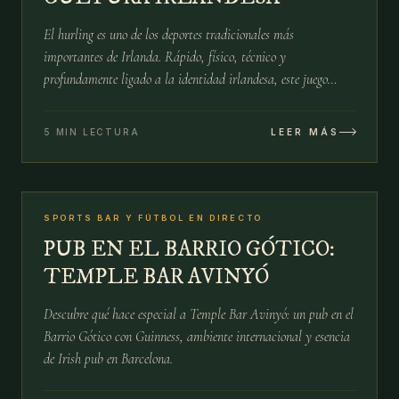
El hurling es uno de los deportes tradicionales más
importantes de Irlanda. Rápido, físico, técnico y
profundamente ligado a la identidad irlandesa, este juego
combina historia, comunidad y pasión deportiva.
5 MIN LECTURA
LEER MÁS
№
10
SPORTS BAR Y FÚTBOL EN DIRECTO
15 ABR
PUB EN EL BARRIO GÓTICO:
TEMPLE BAR AVINYÓ
Descubre qué hace especial a Temple Bar Avinyó: un pub en el
Barrio Gótico con Guinness, ambiente internacional y esencia
de Irish pub en Barcelona.