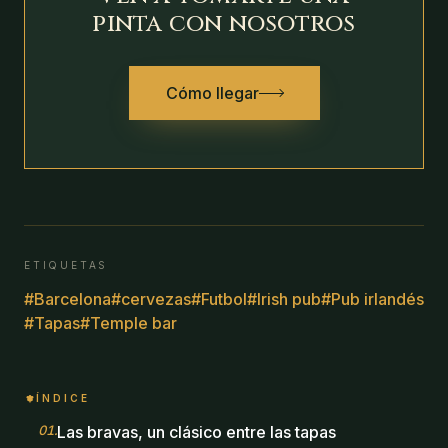
pinta con nosotros
Cómo llegar
ETIQUETAS
#
Barcelona
#
cervezas
#
Futbol
#
Irish pub
#
Pub irlandés
#
Tapas
#
Temple bar
ÍNDICE
01
.
Las bravas, un clásico entre las tapas