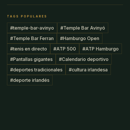
TAGS POPULARES
#
temple-bar-avinyo
#
Temple Bar Avinyó
#
Temple Bar Ferran
#
Hamburgo Open
#
tenis en directo
#
ATP 500
#
ATP Hamburgo
#
Pantallas gigantes
#
Calendario deportivo
#
deportes tradicionales
#
cultura irlandesa
#
deporte irlandés