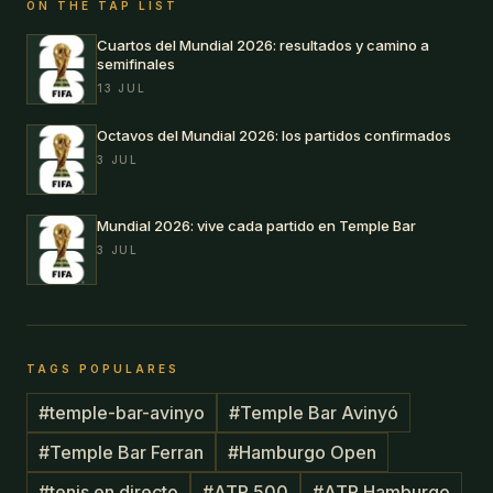
ON THE TAP LIST
Cuartos del Mundial 2026: resultados y camino a
semifinales
13 JUL
Octavos del Mundial 2026: los partidos confirmados
3 JUL
Mundial 2026: vive cada partido en Temple Bar
3 JUL
TAGS POPULARES
#
temple-bar-avinyo
#
Temple Bar Avinyó
#
Temple Bar Ferran
#
Hamburgo Open
#
tenis en directo
#
ATP 500
#
ATP Hamburgo