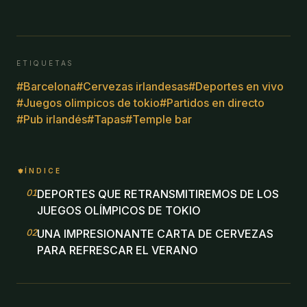
ETIQUETAS
#
Barcelona
#
Cervezas irlandesas
#
Deportes en vivo
#
Juegos olimpicos de tokio
#
Partidos en directo
#
Pub irlandés
#
Tapas
#
Temple bar
ÍNDICE
01
.
DEPORTES QUE RETRANSMITIREMOS DE LOS
JUEGOS OLÍMPICOS DE TOKIO
02
.
UNA IMPRESIONANTE CARTA DE CERVEZAS
PARA REFRESCAR EL VERANO