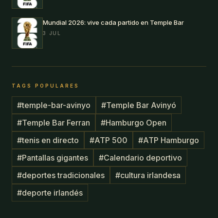
Mundial 2026: vive cada partido en Temple Bar
3 JUL
TAGS POPULARES
#
temple-bar-avinyo
#
Temple Bar Avinyó
#
Temple Bar Ferran
#
Hamburgo Open
#
tenis en directo
#
ATP 500
#
ATP Hamburgo
#
Pantallas gigantes
#
Calendario deportivo
#
deportes tradicionales
#
cultura irlandesa
#
deporte irlandés