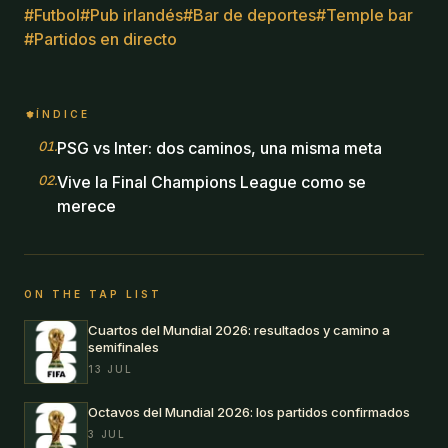
#
Futbol
#
Pub irlandés
#
Bar de deportes
#
Temple bar
#
Partidos en directo
ÍNDICE
01
.
PSG vs Inter: dos caminos, una misma meta
02
.
Vive la Final Champions League como se
merece
ON THE TAP LIST
Cuartos del Mundial 2026: resultados y camino a
semifinales
13 JUL
Octavos del Mundial 2026: los partidos confirmados
3 JUL