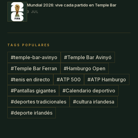
Mundial 2026: vive cada partido en Temple Bar
3 JUL
TAGS POPULARES
#
temple-bar-avinyo
#
Temple Bar Avinyó
#
Temple Bar Ferran
#
Hamburgo Open
#
tenis en directo
#
ATP 500
#
ATP Hamburgo
#
Pantallas gigantes
#
Calendario deportivo
#
deportes tradicionales
#
cultura irlandesa
#
deporte irlandés