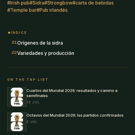
#
Irish pub
#
Sidra
#
Strongbow
#
carta de bebidas
#
Temple bar
#
Pub irlandés
ÍNDICE
01
.
Orígenes de la sidra
02
.
Variedades y producción
ON THE TAP LIST
Cuartos del Mundial 2026: resultados y camino a
semifinales
13 JUL
Octavos del Mundial 2026: los partidos confirmados
3 JUL