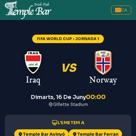
CA
Iraq vs Norway
—
FIFA World C
FIFA WORLD CUP
• JORNADA 1
VS
Iraq
Norway
00:00
Dimarts, 16 De Juny
Gillette Stadium
L'EMETEM A
Temple Bar Avinyó
Temple Bar Ferran