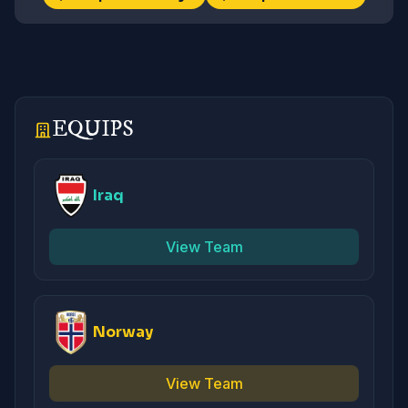
EQUIPS
Iraq
View Team
Norway
View Team