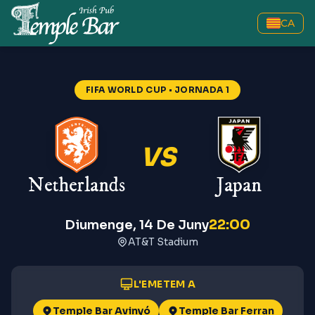
CA
Netherlands vs Japan
—
FIFA Wo
FIFA WORLD CUP
• JORNADA 1
VS
Netherlands
Japan
22:00
Diumenge, 14 De Juny
AT&T Stadium
L'EMETEM A
Temple Bar Avinyó
Temple Bar Ferran