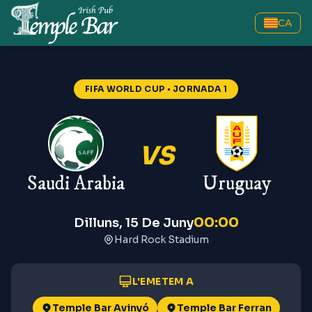
CA
FIFA WORLD CUP
• JORNADA 1
VS
Saudi Arabia
Uruguay
00:00
Dilluns, 15 De Juny
Hard Rock Stadium
L'EMETEM A
Temple Bar Avinyó
Temple Bar Ferran