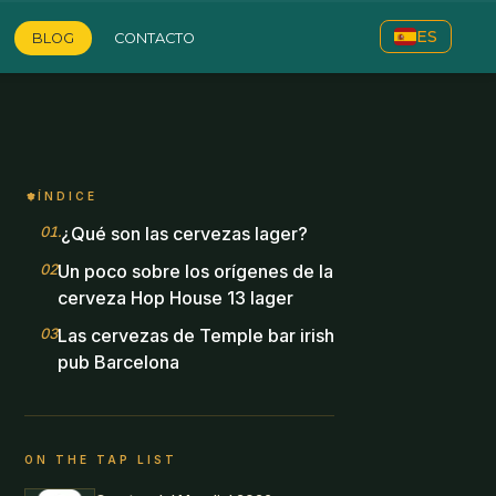
ES
BLOG
CONTACTO
ÍNDICE
01
.
¿Qué son las cervezas lager?
02
.
Un poco sobre los orígenes de la
cerveza Hop House 13 lager
03
.
Las cervezas de Temple bar irish
pub Barcelona
ON THE TAP LIST