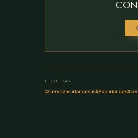
con
ETIQUETAS
#
Cervezas irlandesas
#
Pub irlandés
#
ce