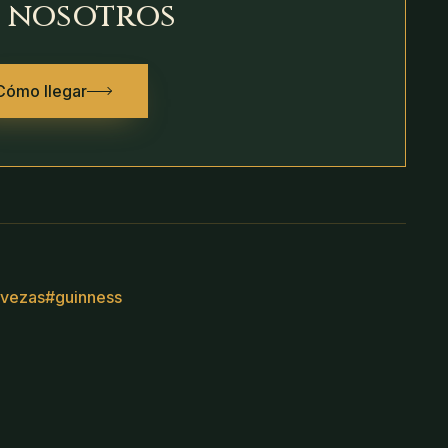
 nosotros
Cómo llegar
rvezas
#
guinness