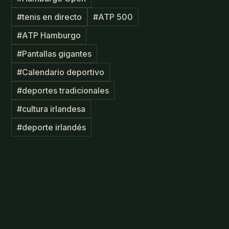
#
tenis en directo
#
ATP 500
#
ATP Hamburgo
#
Pantallas gigantes
#
Calendario deportivo
#
deportes tradicionales
#
cultura irlandesa
#
deporte irlandés