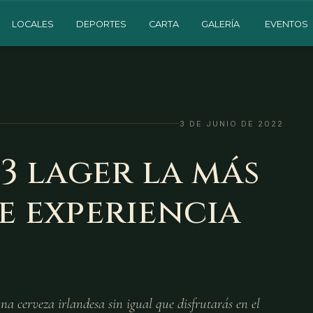
LOCALES
DEPORTES
CARTA
GALERÍA
EVENTOS
3 DE JUNIO DE 2022
3 lager la más
e experiencia
 cerveza irlandesa sin igual que disfrutarás en el