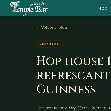
INICIO
←
Volver al blog
CERVEZAS
Hop house 1
refrescant
Guinness
Descubre nuestra Hop House Guinness, una