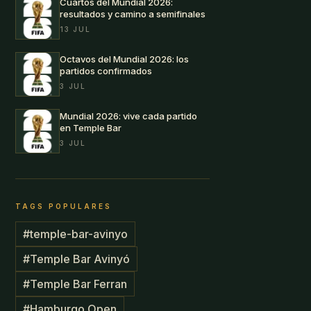
Cuartos del Mundial 2026:
resultados y camino a semifinales
13 JUL
Octavos del Mundial 2026: los
partidos confirmados
3 JUL
Mundial 2026: vive cada partido
en Temple Bar
3 JUL
TAGS POPULARES
#
temple-bar-avinyo
#
Temple Bar Avinyó
#
Temple Bar Ferran
#
Hamburgo Open